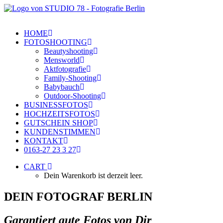
HOME
FOTOSHOOTING
Beautyshooting
Mensworld
Aktfotografie
Family-Shooting
Babybauch
Outdoor-Shooting
BUSINESSFOTOS
HOCHZEITSFOTOS
GUTSCHEIN SHOP
KUNDENSTIMMEN
KONTAKT
0163-27 23 3 27
CART
Dein Warenkorb ist derzeit leer.
DEIN FOTOGRAF BERLIN
Garantiert gute Fotos von Dir