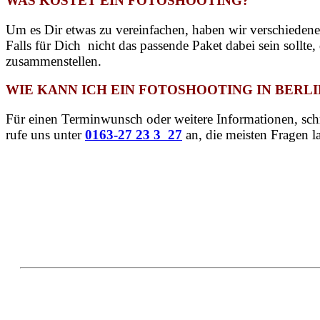
WAS KOSTET EIN FOTOSHOOTING?
Um es Dir etwas zu vereinfachen, haben wir verschieden
Falls für Dich nicht das passende Paket dabei sein soll
zusammenstellen.
WIE KANN ICH EIN FOTOSHOOTING IN BERL
Für einen Terminwunsch oder weitere Informationen, sch
rufe uns unter
0163-27 23 3 27
an,
die meisten Fragen la
SO LÄUFT DAS SHOOTING AB
Vorgespräch
In einem Gespräch besprechen wir mit Dir die bevorstehende Foto
Hier kannst Du deine Wünsche und Vorstellungen äußern, dabei be
viele Erfahrungen, Ideen und Beispiele die wir Dir vorschlagen k
Outfitauswahl
nicht