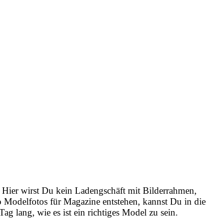
. Hier wirst Du kein Ladengschäft mit Bilderrahmen,
o Modelfotos für Magazine entstehen, kannst Du in die
g lang, wie es ist ein richtiges Model zu sein.