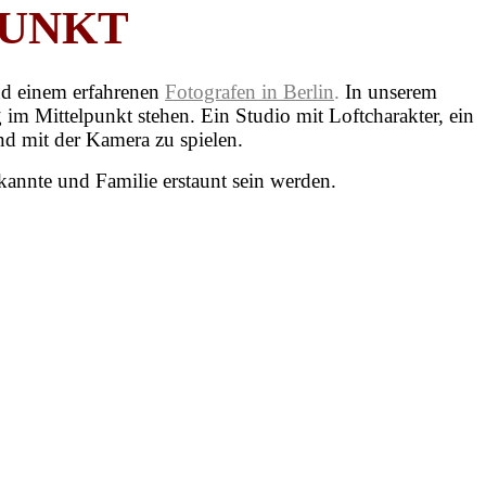
PUNKT
d einem erfahrenen
Fotografen in Berlin
.
In unserem
im Mittelpunkt stehen. Ein Studio mit Loftcharakter, ein
nd mit der Kamera zu spielen.
nnte und Familie erstaunt sein werden.