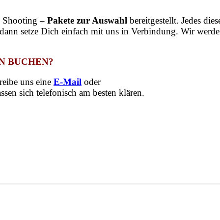
e Shooting –
Pakete zur Auswahl
bereitgestellt. Jedes dies
te, dann setze Dich einfach mit uns in Verbindung. Wir we
IN BUCHEN?
reibe uns eine
E-Mail
oder
ssen sich telefonisch am besten klären.
session.
raten wir Dich und wir machen einen Plan wie wir diese umsetzen wer
önnen.