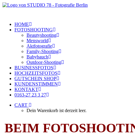
HOME
FOTOSHOOTING
Beautyshooting
Mensworld
Aktfotografie
Family-Shooting
Babybauch
Outdoor-Shooting
BUSINESSFOTOS
HOCHZEITSFOTOS
GUTSCHEIN SHOP
KUNDENSTIMMEN
KONTAKT
0163-27 23 3 27
CART
Dein Warenkorb ist derzeit leer.
BEIM FOTOSHOOTIN